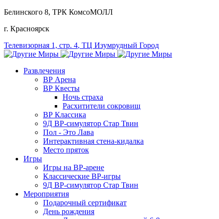
Белинского 8
, ТРК КомсоМОЛЛ
г. Красноярск
Телевизорная 1, стр. 4
, ТЦ Изумрудный Город
Развлечения
ВР Арена
ВР Квесты
Ночь страха
Расхитители сокровищ
ВР Классика
9Д ВР-симулятор Стар Твин
Пол - Это Лава
Интерактивная стена-кидалка
Место пряток
Игры
Игры на ВР-арене
Классические ВР-игры
9Д ВР-симулятор Стар Твин
Мероприятия
Подарочный сертификат
День рождения