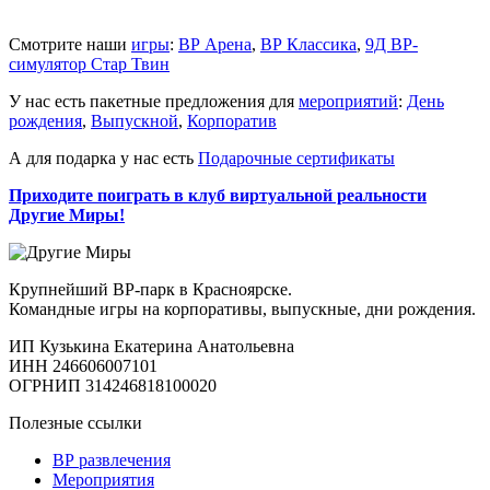
Смотрите наши
игры
:
ВР Арена
,
ВР Классика
,
9Д ВР-
симулятор Стар Твин
У нас есть пакетные предложения для
мероприятий
:
День
рождения
,
Выпускной
,
Корпоратив
А для подарка у нас есть
Подарочные сертификаты
Приходите поиграть в клуб виртуальной реальности
Другие Миры!
Крупнейший ВР-парк в Красноярске.
Командные игры на корпоративы, выпускные, дни рождения.
ИП Кузькина Екатерина Анатольевна
ИНН 246606007101
ОГРНИП 314246818100020
Полезные ссылки
ВР развлечения
Мероприятия