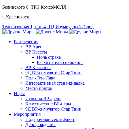
Белинского 8
, ТРК КомсоМОЛЛ
г. Красноярск
Телевизорная 1, стр. 4
, ТЦ Изумрудный Город
Развлечения
ВР Арена
ВР Квесты
Ночь страха
Расхитители сокровищ
ВР Классика
9Д ВР-симулятор Стар Твин
Пол - Это Лава
Интерактивная стена-кидалка
Место пряток
Игры
Игры на ВР-арене
Классические ВР-игры
9Д ВР-симулятор Стар Твин
Мероприятия
Подарочный сертификат
День рождения