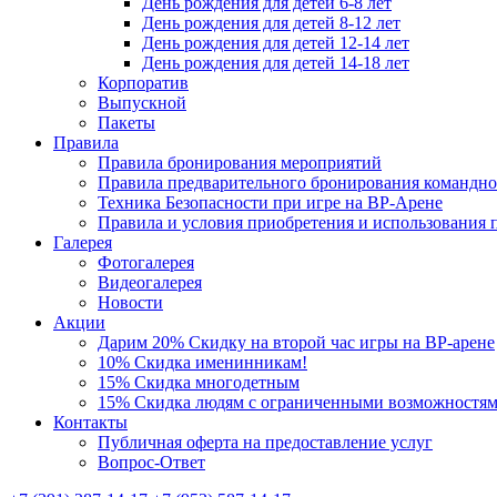
День рождения для детей 6-8 лет
День рождения для детей 8-12 лет
День рождения для детей 12-14 лет
День рождения для детей 14-18 лет
Корпоратив
Выпускной
Пакеты
Правила
Правила бронирования мероприятий
Правила предварительного бронирования командн
Техника Безопасности при игре на ВР-Арене
Правила и условия приобретения и использования
Галерея
Фотогалерея
Видеогалерея
Новости
Акции
Дарим 20% Скидку на второй час игры на ВР-арене
10% Скидка именинникам!
15% Скидка многодетным
15% Скидка людям с ограниченными возможностя
Контакты
Публичная оферта на предоставление услуг
Вопрос-Ответ