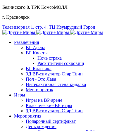
Белинского 8
, ТРК КомсоМОЛЛ
г. Красноярск
Телевизорная 1, стр. 4
, ТЦ Изумрудный Город
Развлечения
ВР Арена
ВР Квесты
Ночь страха
Расхитители сокровищ
ВР Классика
9Д ВР-симулятор Стар Твин
Пол - Это Лава
Интерактивная стена-кидалка
Место пряток
Игры
Игры на ВР-арене
Классические ВР-игры
9Д ВР-симулятор Стар Твин
Мероприятия
Подарочный сертификат
День рождения