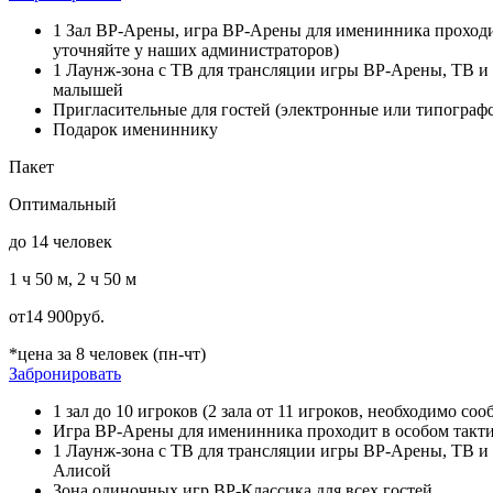
1 Зал ВР-Арены, игра ВР-Арены для именинника проходит
уточняйте у наших администраторов)
1 Лаунж-зона c ТВ для трансляции игры ВР-Арены, ТВ и Pl
малышей
Пригласительные для гостей (электронные или типограф
Подарок имениннику
Пакет
Оптимальный
до 14 человек
1 ч 50 м, 2 ч 50 м
от
14 900
руб.
*цена за 8 человек (пн-чт)
Забронировать
1 зал до 10 игроков (2 зала от 11 игроков, необходимо 
Игра ВР-Арены для именинника проходит в особом тактил
1 Лаунж-зона c ТВ для трансляции игры ВР-Арены, ТВ и P
Алисой
Зона одиночных игр ВР-Классика для всех гостей