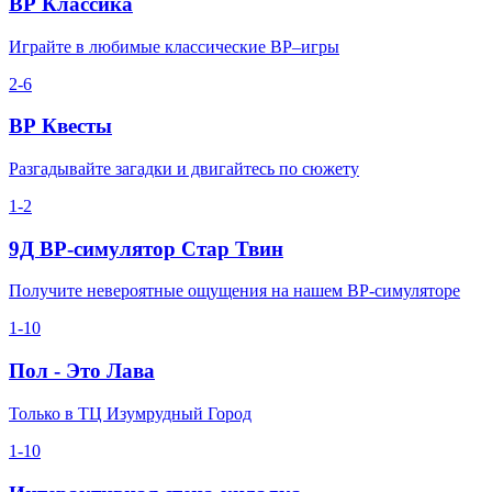
ВР Классика
Играйте в любимые классические ВР–игры
2-6
ВР Квесты
Разгадывайте загадки и двигайтесь по сюжету
1-2
9Д ВР-симулятор Стар Твин
Получите невероятные ощущения на нашем ВР-симуляторе
1-10
Пол - Это Лава
Только в ТЦ Изумрудный Город
1-10