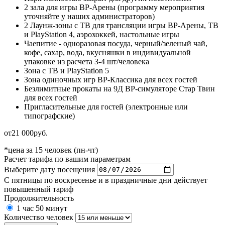
2 зала для игры ВР-Арены (программу мероприятия
уточняйте у наших администраторов)
2 Лаунж-зоны c ТВ для трансляции игры ВР-Арены, ТВ
и PlayStation 4, аэрохоккей, настольные игры
Чаепитие - одноразовая посуда, черный/зеленый чай,
кофе, сахар, вода, вкусняшки в индивидуальной
упаковке из расчета 3-4 шт/человека
Зона с ТВ и PlayStation 5
Зона одиночных игр ВР-Классика для всех гостей
Безлимитные прокаты на 9Д ВР-симуляторе Стар Твин
для всех гостей
Пригласительные для гостей (электронные или
типографские)
от
21 000
руб.
*цена за 15 человек (пн-чт)
Расчет тарифа по вашим параметрам
Выберите дату посещения
С пятницы по воскресенье и в праздничные дни действует
повышенный тариф
Продолжительность
1 час 50 минут
Количество человек