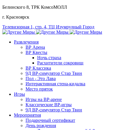
Белинского 8
, ТРК КомсоМОЛЛ
г. Красноярск
Телевизорная 1, стр. 4
, ТЦ Изумрудный Город
Развлечения
ВР Арена
ВР Квесты
Ночь страха
Расхитители сокровищ
ВР Классика
9Д ВР-симулятор Стар Твин
Пол - Это Лава
Интерактивная стена-кидалка
Место пряток
Игры
Игры на ВР-арене
Классические ВР-игры
9Д ВР-симулятор Стар Твин
Мероприятия
Подарочный сертификат
День рождения