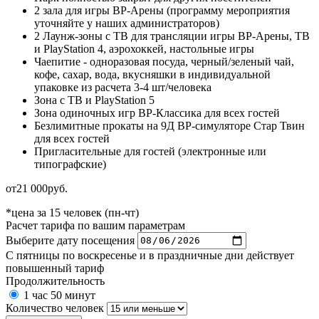
2 зала для игры ВР-Арены (программу мероприятия
уточняйте у наших администраторов)
2 Лаунж-зоны c ТВ для трансляции игры ВР-Арены, ТВ
и PlayStation 4, аэрохоккей, настольные игры
Чаепитие - одноразовая посуда, черный/зеленый чай,
кофе, сахар, вода, вкусняшки в индивидуальной
упаковке из расчета 3-4 шт/человека
Зона с ТВ и PlayStation 5
Зона одиночных игр ВР-Классика для всех гостей
Безлимитные прокаты на 9Д ВР-симуляторе Стар Твин
для всех гостей
Пригласительные для гостей (электронные или
типографские)
от
21 000
руб.
*цена за 15 человек (пн-чт)
Расчет тарифа по вашим параметрам
Выберите дату посещения
С пятницы по воскресенье и в праздничные дни действует
повышенный тариф
Продолжительность
1 час 50 минут
Количество человек