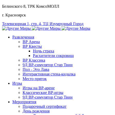
Белинского 8
, ТРК КомсоМОЛЛ
г. Красноярск
Телевизорная 1, стр. 4
, ТЦ Изумрудный Город
Развлечения
ВР Арена
ВР Квесты
Ночь страха
Расхитители сокровищ
ВР Классика
9Д ВР-симулятор Стар Твин
Пол - Это Лава
Интерактивная стена-кидалка
Место пряток
Игры
Игры на ВР-арене
Классические ВР-игры
9Д ВР-симулятор Стар Твин
Мероприятия
Подарочный сертификат
День рождения