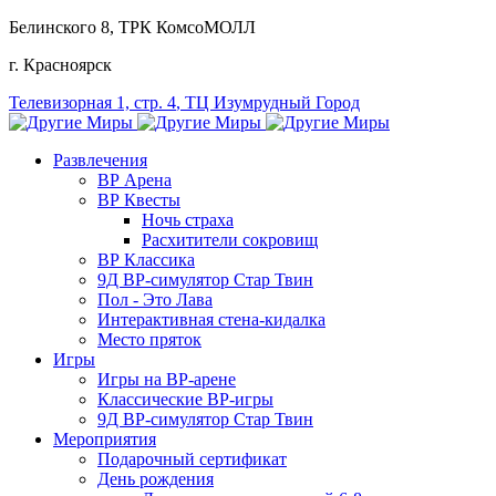
Белинского 8
, ТРК КомсоМОЛЛ
г. Красноярск
Телевизорная 1, стр. 4
, ТЦ Изумрудный Город
Развлечения
ВР Арена
ВР Квесты
Ночь страха
Расхитители сокровищ
ВР Классика
9Д ВР-симулятор Стар Твин
Пол - Это Лава
Интерактивная стена-кидалка
Место пряток
Игры
Игры на ВР-арене
Классические ВР-игры
9Д ВР-симулятор Стар Твин
Мероприятия
Подарочный сертификат
День рождения