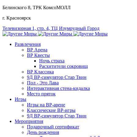
Белинского 8
, ТРК КомсоМОЛЛ
г. Красноярск
Телевизорная 1, стр. 4
, ТЦ Изумрудный Город
Развлечения
ВР Арена
ВР Квесты
Ночь страха
Расхитители сокровищ
ВР Классика
9Д ВР-симулятор Стар Твин
Пол - Это Лава
Интерактивная стена-кидалка
Место пряток
Игры
Игры на ВР-арене
Классические ВР-игры
9Д ВР-симулятор Стар Твин
Мероприятия
Подарочный сертификат
День рождения