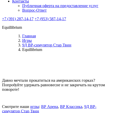
Контакты
Публичная оферта на предоставление услуг
Вопрос-Ответ
+7 (391) 287-14-17
+7 (953) 587-14-17
Equillibrium
Главная
Игры
9Д ВР-симулятор Стар Твин
Equillibrium
Давно мечтали прокатиться на американских горках?
Попробуйте удержать равновесие и не закричать на крутом
повороте!
Смотрите наши
игры
:
ВР Арена
,
ВР Классика
,
9Д ВР-
симулятор Стар Твин