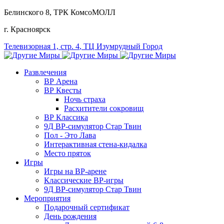
Белинского 8
, ТРК КомсоМОЛЛ
г. Красноярск
Телевизорная 1, стр. 4
, ТЦ Изумрудный Город
Развлечения
ВР Арена
ВР Квесты
Ночь страха
Расхитители сокровищ
ВР Классика
9Д ВР-симулятор Стар Твин
Пол - Это Лава
Интерактивная стена-кидалка
Место пряток
Игры
Игры на ВР-арене
Классические ВР-игры
9Д ВР-симулятор Стар Твин
Мероприятия
Подарочный сертификат
День рождения