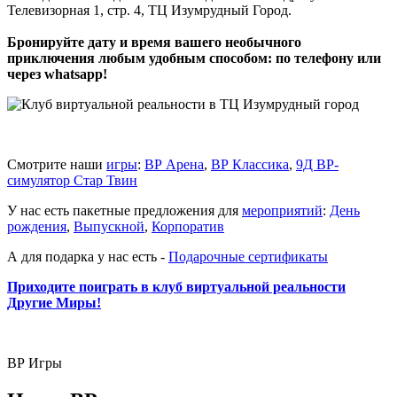
Телевизорная 1, стр. 4
, ТЦ Изумрудный Город.
Бронируйте дату и время вашего необычного
приключения любым удобным способом: по телефону или
через whatsapp!
Смотрите наши
игры
:
ВР Арена
,
ВР Классика
,
9Д ВР-
симулятор Стар Твин
У нас есть пакетные предложения для
мероприятий
:
День
рождения
,
Выпускной
,
Корпоратив
А для подарка у нас есть -
Подарочные сертификаты
Приходите поиграть в клуб виртуальной реальности
Другие Миры!
ВР Игры