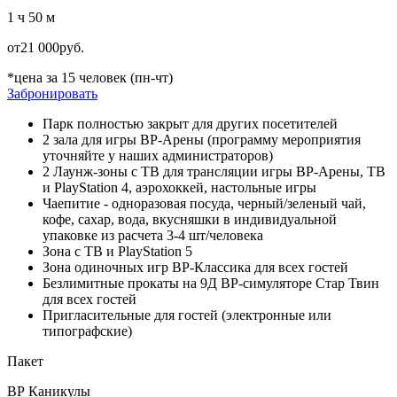
1 ч 50 м
от
21 000
руб.
*цена за 15 человек (пн-чт)
Забронировать
Парк полностью закрыт для других посетителей
2 зала для игры ВР-Арены (программу мероприятия
уточняйте у наших администраторов)
2 Лаунж-зоны c ТВ для трансляции игры ВР-Арены, ТВ
и PlayStation 4, аэрохоккей, настольные игры
Чаепитие - одноразовая посуда, черный/зеленый чай,
кофе, сахар, вода, вкусняшки в индивидуальной
упаковке из расчета 3-4 шт/человека
Зона с ТВ и PlayStation 5
Зона одиночных игр ВР-Классика для всех гостей
Безлимитные прокаты на 9Д ВР-симуляторе Стар Твин
для всех гостей
Пригласительные для гостей (электронные или
типографские)
Пакет
ВР Каникулы