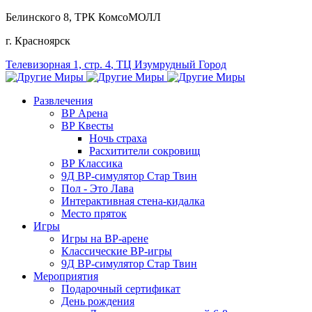
Белинского 8
, ТРК КомсоМОЛЛ
г. Красноярск
Телевизорная 1, стр. 4
, ТЦ Изумрудный Город
Развлечения
ВР Арена
ВР Квесты
Ночь страха
Расхитители сокровищ
ВР Классика
9Д ВР-симулятор Стар Твин
Пол - Это Лава
Интерактивная стена-кидалка
Место пряток
Игры
Игры на ВР-арене
Классические ВР-игры
9Д ВР-симулятор Стар Твин
Мероприятия
Подарочный сертификат
День рождения