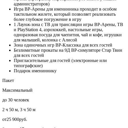
администраторов)
Игра ВР-Арены для именинника проходит в особом
тактильном жилете, который позволяет реализовать
более глубокое погружение в игру
1 Лаунж-зона c ТВ для трансляции игры ВР-Арены, ТВ
и PlayStation 4, аэрохоккей, настольные игры,
одноразовая посуда для чаепития, чай и кофе, игрушки
для малышей, колонка с Алисой
Зона одиночных игр ВР-Классика для всех гостей
Безлимитные прокаты на 9Д ВР-симуляторе Стар Твин
для всех гостей
Пригласительные для гостей (электронные или
типографские)
Подарок имениннику
Пакет
Максимальный
до 30 человек
2 ч 50 м, 3 ч 50 м
от
25 900
руб.