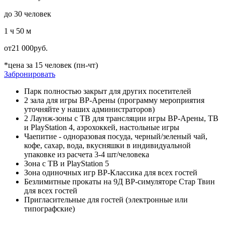
до 30 человек
1 ч 50 м
от
21 000
руб.
*цена за 15 человек (пн-чт)
Забронировать
Парк полностью закрыт для других посетителей
2 зала для игры ВР-Арены (программу мероприятия
уточняйте у наших администраторов)
2 Лаунж-зоны c ТВ для трансляции игры ВР-Арены, ТВ
и PlayStation 4, аэрохоккей, настольные игры
Чаепитие - одноразовая посуда, черный/зеленый чай,
кофе, сахар, вода, вкусняшки в индивидуальной
упаковке из расчета 3-4 шт/человека
Зона с ТВ и PlayStation 5
Зона одиночных игр ВР-Классика для всех гостей
Безлимитные прокаты на 9Д ВР-симуляторе Стар Твин
для всех гостей
Пригласительные для гостей (электронные или
типографские)