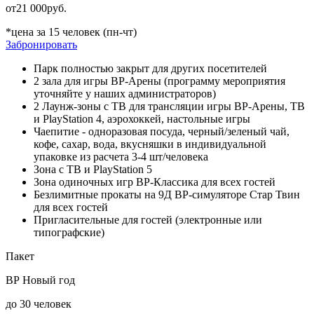
от
21 000
руб.
*цена за 15 человек (пн-чт)
Забронировать
Парк полностью закрыт для других посетителей
2 зала для игры ВР-Арены (программу мероприятия
уточняйте у наших администраторов)
2 Лаунж-зоны c ТВ для трансляции игры ВР-Арены, ТВ
и PlayStation 4, аэрохоккей, настольные игры
Чаепитие - одноразовая посуда, черный/зеленый чай,
кофе, сахар, вода, вкусняшки в индивидуальной
упаковке из расчета 3-4 шт/человека
Зона с ТВ и PlayStation 5
Зона одиночных игр ВР-Классика для всех гостей
Безлимитные прокаты на 9Д ВР-симуляторе Стар Твин
для всех гостей
Пригласительные для гостей (электронные или
типографские)
Пакет
ВР Новый год
до 30 человек