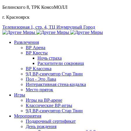
Белинского 8
, ТРК КомсоМОЛЛ
г. Красноярск
Телевизорная 1, стр. 4
, ТЦ Изумрудный Город
Развлечения
ВР Арена
ВР Квесты
Ночь страха
Расхитители сокровищ
ВР Классика
9Д ВР-симулятор Стар Твин
Пол - Это Лава
Интерактивная стена-кидалка
Место пряток
Игры
Игры на ВР-арене
Классические ВР-игры
9Д ВР-симулятор Стар Твин
Мероприятия
Подарочный сертификат
День рождения