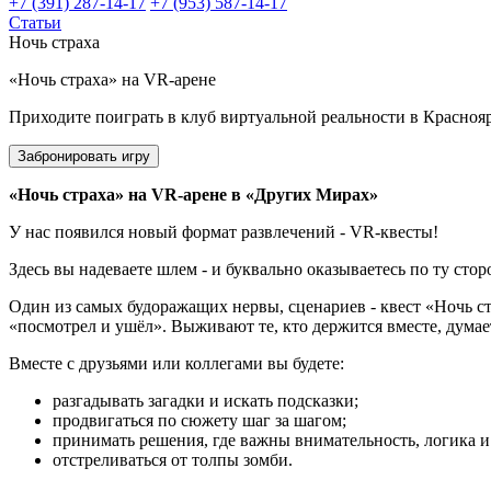
+7 (391) 287-14-17
+7 (953) 587-14-17
Статьи
Ночь страха
«Ночь страха» на VR-арене
Приходите поиграть в клуб виртуальной реальности в Красноя
Забронировать игру
«Ночь страха» на VR-арене в «Других Мирах»
У нас появился новый формат развлечений - VR-квесты!
Здесь вы надеваете шлем - и буквально оказываетесь по ту сто
Один из самых будоражащих нервы, сценариев - квест «Ночь стр
«посмотрел и ушёл». Выживают те, кто держится вместе, думает
Вместе с друзьями или коллегами вы будете:
разгадывать загадки и искать подсказки;
продвигаться по сюжету шаг за шагом;
принимать решения, где важны внимательность, логика и
отстреливаться от толпы зомби.