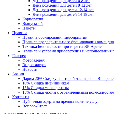
День рождения для детей 6-8 лет
День рождения для детей 8-12 лет
День рождения для детей 12-14 лет
День рождения для детей 14-18 лет
Корпоратив
Выпускной
Пакеты
Правила
Правила бронирования мероприятий
Правила предварительного бронирования командн
Техника Безопасности при игре на ВР-Арене
Правила и условия приобретения и использования
Галерея
Фотогалерея
Видеогалерея
Новости
Акции
Дарим 20% Скидку на второй час игры на ВР-арене
10% Скидка именинникам!
15% Скидка многодетным
15% Скидка людям с ограниченными возможностя
Контакты
Публичная оферта на предоставление услуг
Вопрос-Ответ