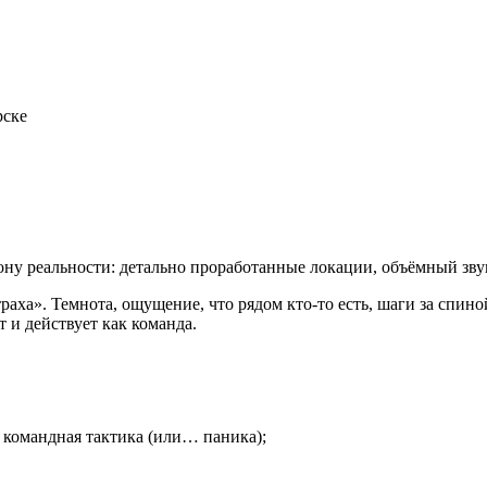
рске
рону реальности: детально проработанные локации, объёмный звук
аха». Темнота, ощущение, что рядом кто-то есть, шаги за спиной
 и действует как команда.
 командная тактика (или… паника);