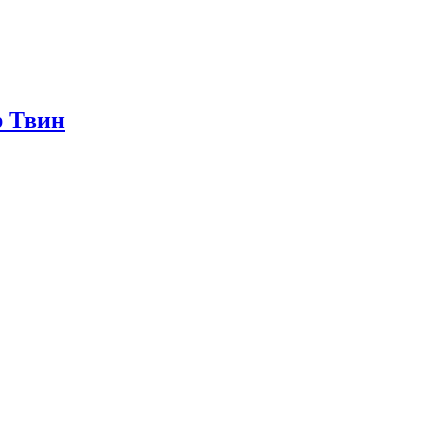
р Твин